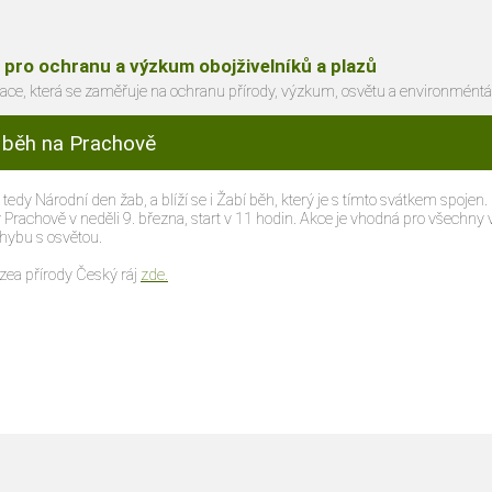
 pro ochranu a výzkum obojživelníků a plazů
ce, která se zaměřuje na ochranu přírody, výzkum, osvětu a environméntá
í běh na Prachově
, tedy Národní den žab, a blíží se i Žabí běh, který je s tímto svátkem spojen.
 Prachově v neděli 9. března, start v 11 hodin. Akce je vhodná pro všechny
ohybu s osvětou.
ea přírody Český ráj
zde.