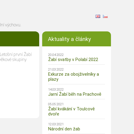
CZ
EN
lní výchovu.
Aktuality a články
 Letošní první Žabí
20.04 2022
 věkové skupiny
Žabí svatby v Polabí 2022
21.03 2022
Exkurze za obojživelníky a
plazy
14.03 2022
Jarní Žabí běh na Prachově
05.05 2021
Žabí kvákání v Toulcově
dvoře
12.03 2021
Národní den žab