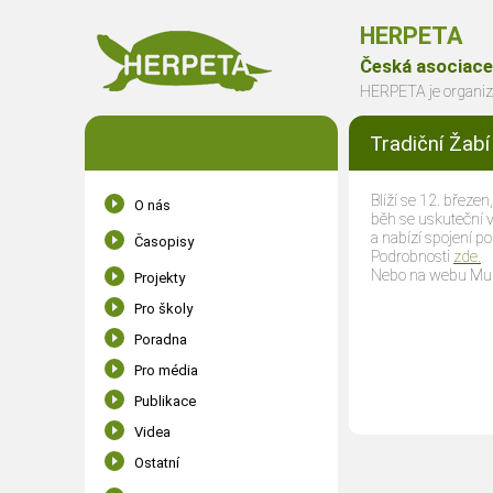
HERPETA
Česká asociace
HERPETA je organiza
Tradiční Žab
Blíží se 12. březen
O nás
běh se uskuteční v
Dokumenty
a nabízí spojení p
Časopisy
Podrobnosti
zde.
Seznam členů
Časopisy
Nebo na webu Muz
Projekty
Členství
Časopis Herpeta
Pro školy
Poradna
Pro média
Publikace
Videa
Ostatní
Obojživelník roku