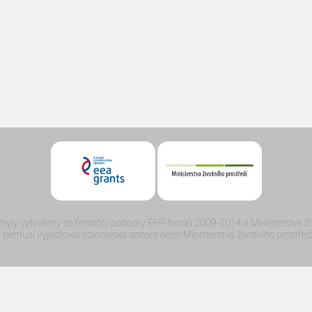
byly vytvořeny za finanční podpory EHP fondů 2009-2014 a Ministerstva živ
a nemusí vyjadřovat stanoviska donora nebo Ministerstva životního prostředí