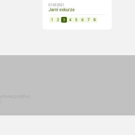
01.03 2021
Jarní exkurze
1
2
3
4
5
6
7
8
otního prostředí
.